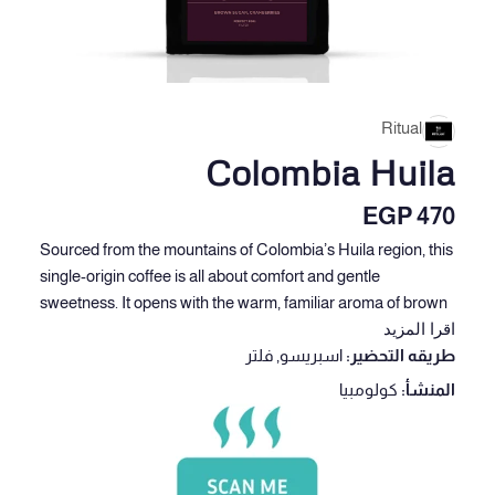
Ritual
Colombia Huila
EGP
470
Sourced from the mountains of Colombia’s Huila region, this
single-origin coffee is all about comfort and gentle
sweetness. It opens with the warm, familiar aroma of brown
اقرا المزيد
sugar, followed by a bright cranberry acidity that adds a lively
طريقه التحضير:
اسبريسو
,
فلتر
twist. Smooth, balanced, and incredibly easy to enjoy,
Colombia Huila offers a cozy yet vibrant cup. Perfect for
المنشأ:
كولومبيا
anyone who loves sweet and satisfying coffee experience.