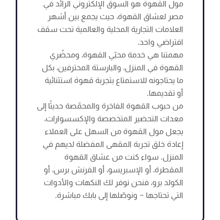
مول القهوة هو السوق الإلكتروني الرائد في
مصر لعشاق القهوة، حيث يجمع بين أشهر
العلامات التجارية المحلية والعالمية تحت سقف
افتراضي واحد.
مهمتنا هي خدمة محبّي القهوة، ومحضّري
القهوة في المنزل، والبارستة المحترفين، بكل
ما يحتاجونه للاستمتاع بتجربة قهوة استثنائية
أو تقديمها.
من حبوب القهوة الفاخرة والمحمّصة حديثًا إلى
معدات التحضير المتخصصة والإكسسوارات،
يجعل مول القهوة من السهل على العملاء
إعادة خلق تجربة المقهى المفضلة لديهم في
المنزل. سواء كنت من عشاق القهوة
المقطرة، أو الإسبريسو، أو الفرنش برس، أو
الكولد برو، فنحن نوفر لك النكهات والأدوات
التي تحتاجها — ونوصّلها إلى بابك مباشرة.